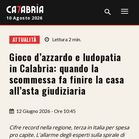
10 Agosto 2026
Home
ATTUALITÀ
Lettura
2
min.
Cronaca
Gioco d’azzardo e ludopatia
Giudiziaria
in Calabria: quando la
Politica
scommessa fa finire la casa
all’asta giudiziaria
Sport
Attualità
12 Giugno 2026 - Ore 10:45
Sanità
Cifre record nella regione, terza in Italia per spesa
Economia
pro capite. L'allarme degli esperti sulla spirale di