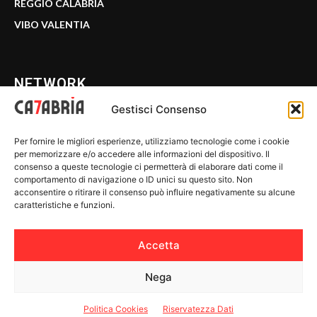
REGGIO CALABRIA
VIBO VALENTIA
NETWORK
Gestisci Consenso
CALABRIA 7
Per fornire le migliori esperienze, utilizziamo tecnologie come i cookie
WE CALABRIA
per memorizzare e/o accedere alle informazioni del dispositivo. Il
consenso a queste tecnologie ci permetterà di elaborare dati come il
C7 PLAY
comportamento di navigazione o ID unici su questo sito. Non
acconsentire o ritirare il consenso può influire negativamente su alcune
MIX ZONE
caratteristiche e funzioni.
INSIDER 24
Accetta
Nega
© 2026 Calabria 7 - Riproduzione riservata.
Politica Cookies
Riservatezza Dati
Riservatezza Dati
-
Politica Cookies
-
Disclaimer