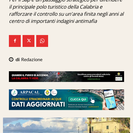
Ita-Mondo
il principale polo turistico della Calabria e
rafforzare il controllo su un'area finita negli anni al
C7 Play
centro di importanti indagini antimafia
We Calabria
Mix Zone
Redazione