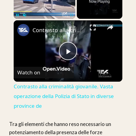
Now Playing
×
Pause
Unmute
Fullscreen
Contrasto alla criminalità giovanile. Vasta operazione della Polizia di Stato in diverse province de
Play
Watch on
Video
Contrasto alla criminalità giovanile. Vasta
operazione della Polizia di Stato in diverse
province de
Tra gli elementi che hanno reso necessario un
potenziamento della presenza delle forze