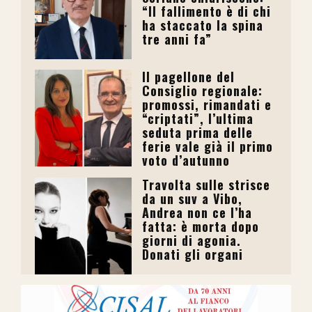
“Il fallimento è di chi
ha staccato la spina
tre anni fa”
Il pagellone del
Consiglio regionale:
promossi, rimandati e
“criptati”, l’ultima
seduta prima delle
ferie vale già il primo
voto d’autunno
Travolta sulle strisce
da un suv a Vibo,
Andrea non ce l’ha
fatta: è morta dopo
giorni di agonia.
Donati gli organi