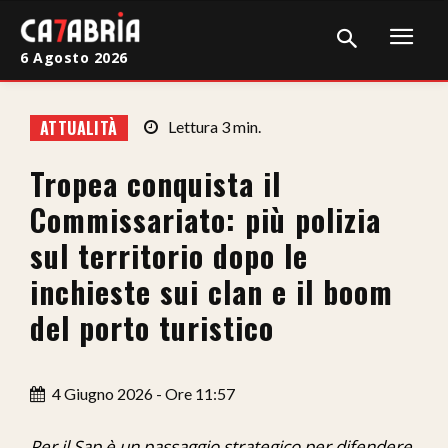
6 Agosto 2026
Home
ATTUALITÀ
Lettura
3
min.
Cronaca
Tropea conquista il
Giudiziaria
Commissariato: più polizia
Politica
sul territorio dopo le
inchieste sui clan e il boom
Sport
del porto turistico
Attualità
Sanità
4 Giugno 2026 - Ore 11:57
Economia
Per il Sap è un passaggio strategico per difendere