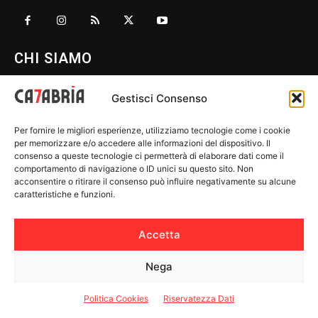
CHI SIAMO
Gestisci Consenso
REDAZIONE
CONTATTI
Per fornire le migliori esperienze, utilizziamo tecnologie come i cookie
per memorizzare e/o accedere alle informazioni del dispositivo. Il
PRINCIPI EDITORIALI
consenso a queste tecnologie ci permetterà di elaborare dati come il
comportamento di navigazione o ID unici su questo sito. Non
PUBBLICITÀ
acconsentire o ritirare il consenso può influire negativamente su alcune
NOTE LEGALI
caratteristiche e funzioni.
AGCOM
Accetta
Nega
PROVINCE
Politica Cookies
Riservatezza Dati