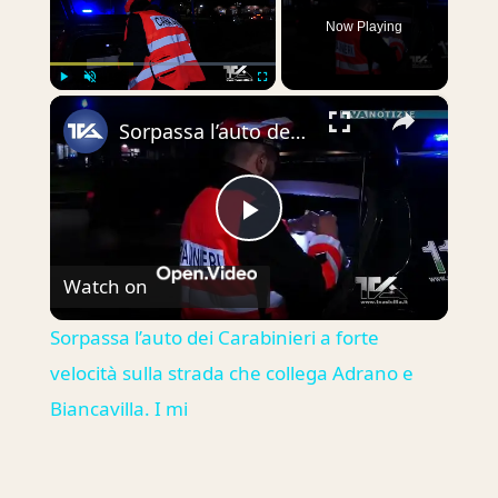
Now Playing
×
Play
Unmute
Fullscreen
Sorpassa l’auto dei Carabinieri a forte velocità sulla strada che collega Adrano e Biancavilla. I mi
Play
Watch on
Video
Sorpassa l’auto dei Carabinieri a forte
velocità sulla strada che collega Adrano e
Biancavilla. I mi