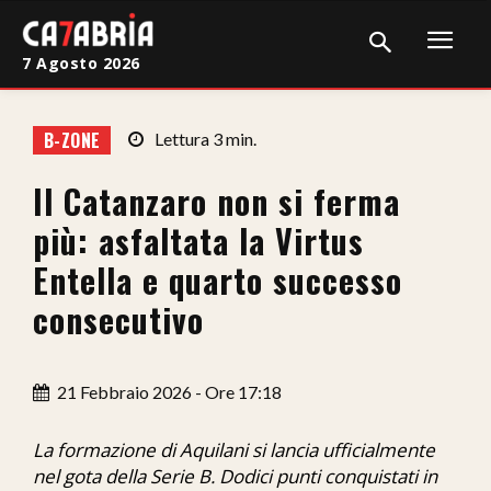
7 Agosto 2026
Home
B-ZONE
Lettura
3
min.
Cronaca
Il Catanzaro non si ferma
Giudiziaria
più: asfaltata la Virtus
Politica
Entella e quarto successo
consecutivo
Sport
Attualità
21 Febbraio 2026 - Ore 17:18
Sanità
La formazione di Aquilani si lancia ufficialmente
Economia
nel gota della Serie B. Dodici punti conquistati in