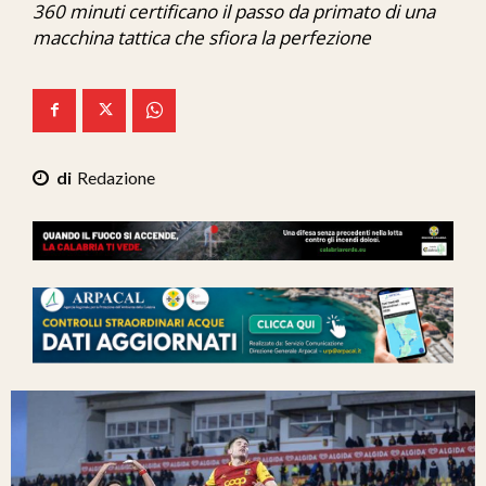
360 minuti certificano il passo da primato di una
Ita-Mondo
macchina tattica che sfiora la perfezione
C7 Play
We Calabria
Mix Zone
Redazione