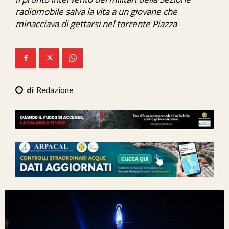
Ita-Mondo
radiomobile salva la vita a un giovane che
minacciava di gettarsi nel torrente Piazza
C7 Play
We Calabria
Mix Zone
Redazione