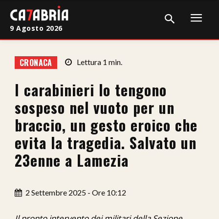
9 Agosto 2026
Home
CRONACA
Lettura
1
min.
Cronaca
I carabinieri lo tengono
Giudiziaria
sospeso nel vuoto per un
Politica
braccio, un gesto eroico che
evita la tragedia. Salvato un
Sport
23enne a Lamezia
Attualità
Sanità
2 Settembre 2025 - Ore 10:12
Economia
Il pronto intervento dei militari della Sezione