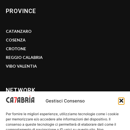
PROVINCE
CATANZARO
COSENZA
CROTONE
REGGIO CALABRIA
VIBO VALENTIA
NETWORK
Gestisci Consenso
CALABRIA 7
Per fornire le migliori esperienze, utilizziamo tecnologie come i cookie
WE CALABRIA
per memorizzare e/o accedere alle informazioni del dispositivo. Il
consenso a queste tecnologie ci permetterà di elaborare dati come il
C7 PLAY
comportamento di navigazione o ID unici su questo sito. Non