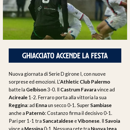
Nuova giornata di Serie D girone I, con nuove
sorprese ed emozioni. L’
Athletic Club Palermo
batte la
Gelbison
3-0. Il
Castrum Favara
vince ad
Acireale
1-2. Ferraro porta alla vittoria la sua
Reggina
: ad
Enna
un secco 0-1. Super
Sambiase
anche a
Paternò
: Costanzo firma il decisivo 0-1.
Pari per 1-1 tra
Sancataldese
e
Vibonese
. Il
Savoia
vince a
Messina
0-1. Nessuna rete tra
Nuova Igea