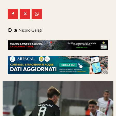
Ita-Mondo
C7 Play
We Calabria
Nicolò Galati
Mix Zone