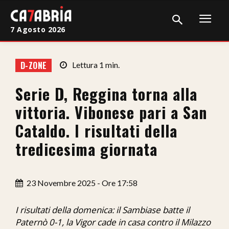
7 Agosto 2026
Home
D-ZONE
Lettura
1
min.
Cronaca
Serie D, Reggina torna alla
Giudiziaria
vittoria. Vibonese pari a San
Politica
Cataldo. I risultati della
tredicesima giornata
Sport
Attualità
23 Novembre 2025 - Ore 17:58
Sanità
I risultati della domenica: il Sambiase batte il
Economia
Paternò 0-1, la Vigor cade in casa contro il Milazzo