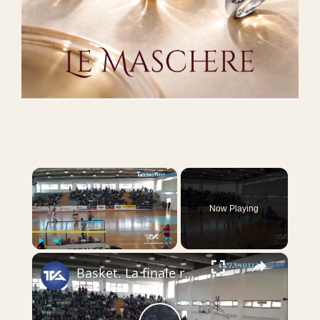
×
Now Playing
×
Play
Unmute
Fullscreen
Basket. La finale regionale del campionato di serie D vinta da Caltanissetta che supera Adrano 79-45