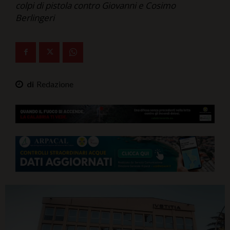
colpi di pistola contro Giovanni e Cosimo
Ita-Mondo
Berlingeri
C7 Play
We Calabria
Mix Zone
Redazione