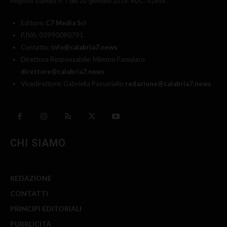
Registro Stampa n. 1 del 20 gennaio 2025. ROC: 42854.
Editore
: C7 Media Srl
P.IVA: 03990090791
Contatto:
info@calabria7.news
Direttore Responsabile: Mimmo Famularo
direttore@calabria7.news
Vicedirettore: Gabriella Passariello
redazione@calabria7.news
CHI SIAMO
REDAZIONE
CONTATTI
PRINCIPI EDITORIALI
PUBBLICITÀ