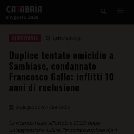
8 Agosto 2026
Home
GIUDIZIARIA
Lettura
1
min.
Cronaca
Duplice tentato omicidio a
Giudiziaria
Sambiase, condannato
Politica
Francesco Gallo: inflitti 10
anni di reclusione
Sport
Attualità
3 Giugno 2026 - Ore 18:55
Sanità
La vicenda risale all'ottobre 2023: dopo
Economia
un'aggressione subita, l'imputato esplose dieci