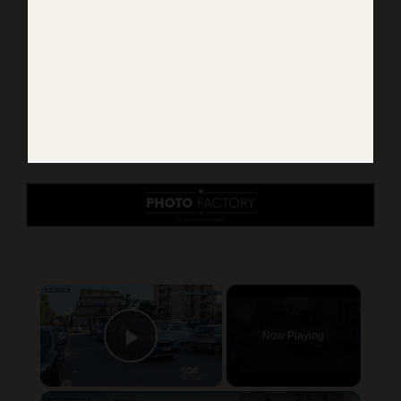
×
Now Playing
Play Video
×