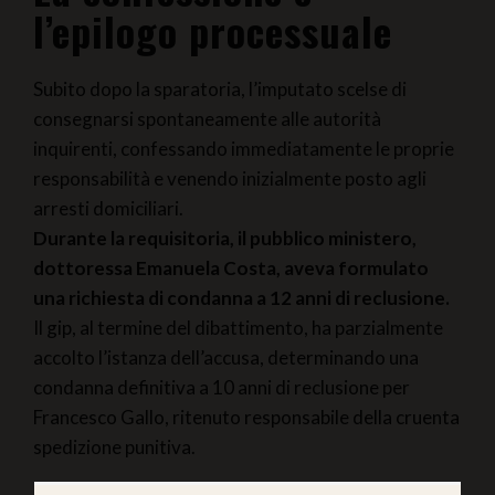
l’epilogo processuale
Subito dopo la sparatoria, l’imputato scelse di
consegnarsi spontaneamente alle autorità
inquirenti, confessando immediatamente le proprie
responsabilità e venendo inizialmente posto agli
arresti domiciliari.
Durante la requisitoria, il pubblico ministero,
dottoressa Emanuela Costa, aveva formulato
una richiesta di condanna a 12 anni di reclusione.
Il gip, al termine del dibattimento, ha parzialmente
accolto l’istanza dell’accusa, determinando una
condanna definitiva a 10 anni di reclusione per
Francesco Gallo, ritenuto responsabile della cruenta
spedizione punitiva.