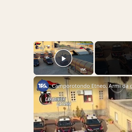
×
Play Video