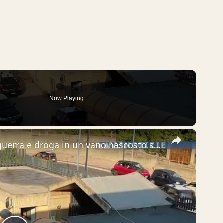
Now Playing
×
Camporotondo Etneo. Armi da guerra e droga in un vano nascosto sotto il balcone: i Carabinieri arres