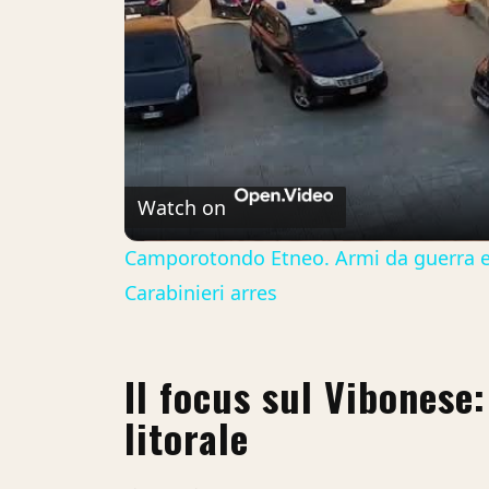
Watch on
Camporotondo Etneo. Armi da guerra e d
Carabinieri arres
Il focus sul Vibonese:
litorale