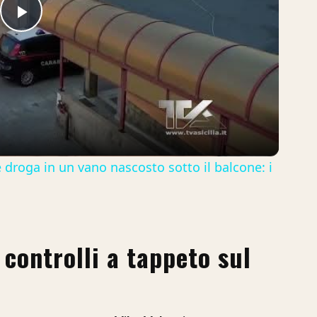
Play
Video
roga in un vano nascosto sotto il balcone: i
 controlli a tappeto sul