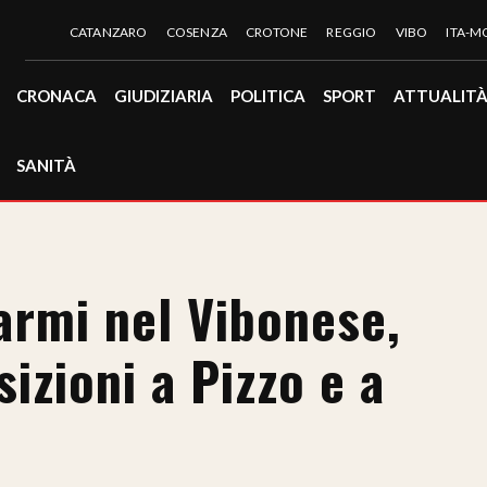
CATANZARO
COSENZA
CROTONE
REGGIO
VIBO
ITA-
CRONACA
GIUDIZIARIA
POLITICA
SPORT
ATTUALIT
SANITÀ
armi nel Vibonese,
sizioni a Pizzo e a