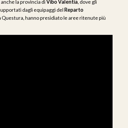
 anche la provincia di
Vibo Valentia
, dove gli
supportati dagli equipaggi del
Reparto
lla Questura, hanno presidiato le aree ritenute più