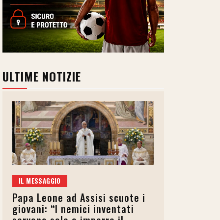
ULTIME NOTIZIE
IL MESSAGGIO
Papa Leone ad Assisi scuote i
giovani: “I nemici inventati