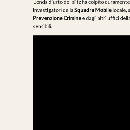
L’onda d’urto del blitz ha colpito duramente
investigatori della
Squadra Mobile
locale, 
Prevenzione Crimine
e dagli altri uffici de
sensibili.