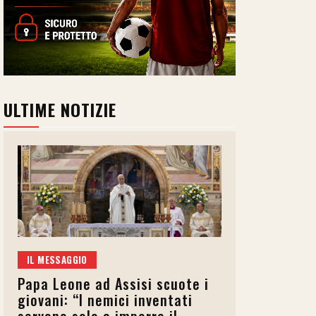
ULTIME NOTIZIE
IL MESSAGGIO
Papa Leone ad Assisi scuote i
giovani: “I nemici inventati