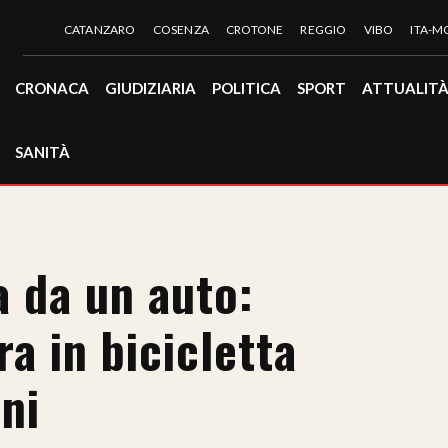
CATANZARO
COSENZA
CROTONE
REGGIO
VIBO
ITA-
CRONACA
GIUDIZIARIA
POLITICA
SPORT
ATTUALIT
SANITÀ
a da un auto:
a in bicicletta
ni