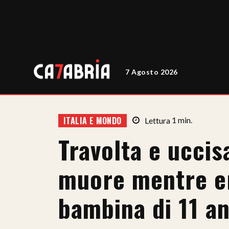
7 Agosto 2026
ITALIA E MONDO
Lettura
1
min.
Travolta e uccis
muore mentre er
bambina di 11 an