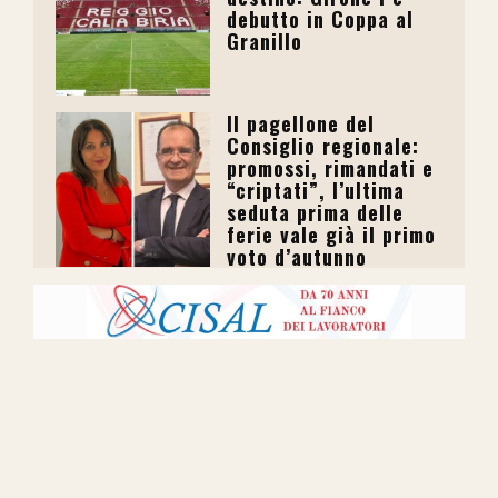
debutto in Coppa al
Granillo
Il pagellone del
Consiglio regionale:
promossi, rimandati e
“criptati”, l’ultima
seduta prima delle
ferie vale già il primo
voto d’autunno