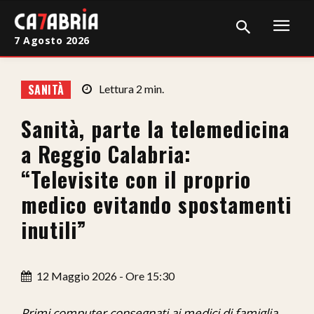
7 Agosto 2026
Home
SANITÀ
Lettura
2
min.
Cronaca
Sanità, parte la telemedicina
Giudiziaria
a Reggio Calabria:
Politica
“Televisite con il proprio
medico evitando spostamenti
Sport
inutili”
Attualità
Sanità
12 Maggio 2026 - Ore 15:30
Economia
Primi computer consegnati ai medici di famiglia,