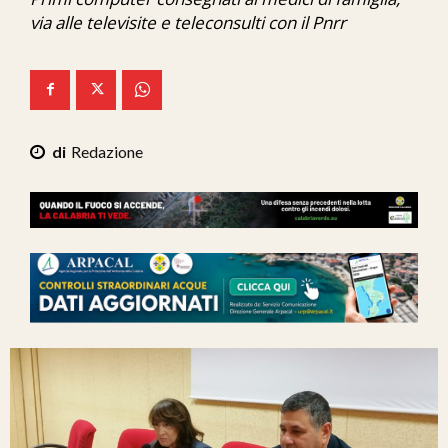
Ita-Mondo
via alle televisite e teleconsulti con il Pnrr
C7 Play
We Calabria
Mix Zone
Redazione