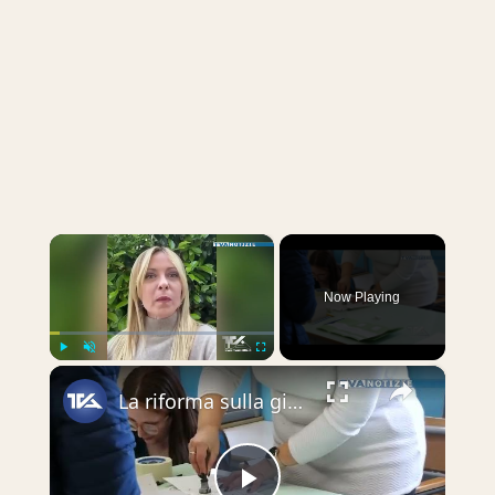
×
Now Playing
×
Play
Unmute
Fullscreen
La riforma sulla giustizia del governo non passa. Vince il “NO” con il 53,74 %. In Sicilia vittoria