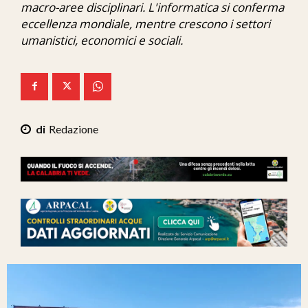
macro-aree disciplinari. L'informatica si conferma
Ita-Mondo
eccellenza mondiale, mentre crescono i settori
umanistici, economici e sociali.
C7 Play
We Calabria
Mix Zone
Redazione