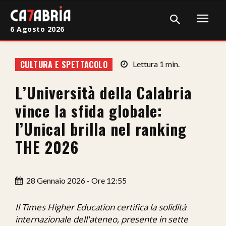
6 Agosto 2026
Home
CULTURA E SPETTACOLO
Lettura
1
min.
Cronaca
L’Università della Calabria
Giudiziaria
vince la sfida globale:
Politica
l’Unical brilla nel ranking
THE 2026
Sport
Attualità
28 Gennaio 2026 - Ore 12:55
Sanità
Il Times Higher Education certifica la solidità
Economia
internazionale dell'ateneo, presente in sette