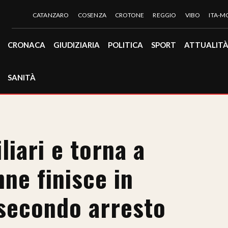
CATANZARO
COSENZA
CROTONE
REGGIO
VIBO
ITA-
CRONACA
GIUDIZIARIA
POLITICA
SPORT
ATTUALIT
SANITÀ
liari e torna a
ne finisce in
 secondo arresto