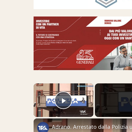
×
Play Video