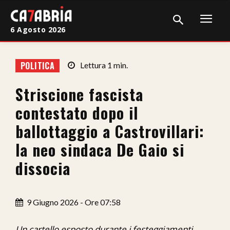
6 Agosto 2026
Home
POLITICA
Lettura
1
min.
Cronaca
Striscione fascista
Giudiziaria
contestato dopo il
Politica
ballottaggio a Castrovillari:
la neo sindaca De Gaio si
Sport
dissocia
Attualità
Sanità
9 Giugno 2026 - Ore 07:58
Economia
Un cartello esposto durante i festeggiamenti