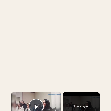
×
Now Playing