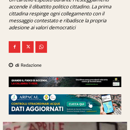
Ita-Mondo
accende il dibattito politico cittadino. La prima
cittadina respinge ogni collegamento con il
C7 Play
messaggio contestato e ribadisce la propria
adesione ai valori democratici
We Calabria
Mix Zone
Redazione