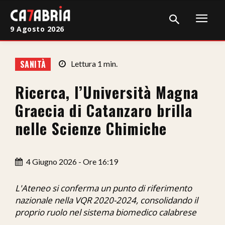
9 Agosto 2026
Home
SANITÀ
Lettura
1
min.
Cronaca
Ricerca, l’Università Magna
Giudiziaria
Graecia di Catanzaro brilla
Politica
nelle Scienze Chimiche
Sport
4 Giugno 2026 - Ore 16:19
Attualità
Sanità
L'Ateneo si conferma un punto di riferimento
nazionale nella VQR 2020-2024, consolidando il
Economia
proprio ruolo nel sistema biomedico calabrese