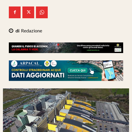
Ita-Mondo
C7 Play
Redazione
We Calabria
Mix Zone