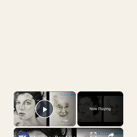
×
Now Playing
Play Video
×