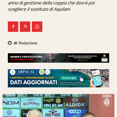
anno di gestione della coppia che dovrà poi
Ita-Mondo
scegliere il sostituto di Aquilani
C7 Play
We Calabria
Mix Zone
Redazione