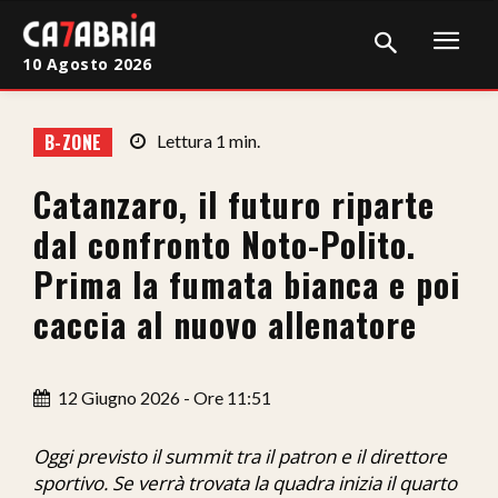
10 Agosto 2026
Home
B-ZONE
Lettura
1
min.
Cronaca
Catanzaro, il futuro riparte
Giudiziaria
dal confronto Noto-Polito.
Politica
Prima la fumata bianca e poi
caccia al nuovo allenatore
Sport
Attualità
12 Giugno 2026 - Ore 11:51
Sanità
Oggi previsto il summit tra il patron e il direttore
Economia
sportivo. Se verrà trovata la quadra inizia il quarto