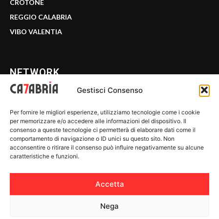
CROTONE
REGGIO CALABRIA
VIBO VALENTIA
NETWORK
Gestisci Consenso
CALABRIA 7
Per fornire le migliori esperienze, utilizziamo tecnologie come i cookie
WE CALABRIA
per memorizzare e/o accedere alle informazioni del dispositivo. Il
consenso a queste tecnologie ci permetterà di elaborare dati come il
C7 PLAY
comportamento di navigazione o ID unici su questo sito. Non
acconsentire o ritirare il consenso può influire negativamente su alcune
MIX ZONE
caratteristiche e funzioni.
INSIDER 24
Accetta
Nega