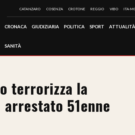
CATANZARO
COSENZA
CROTONE
REGGIO
VIBO
ITA-
CRONACA
GIUDIZIARIA
POLITICA
SPORT
ATTUALIT
SANITÀ
o terrorizza la
: arrestato 51enne