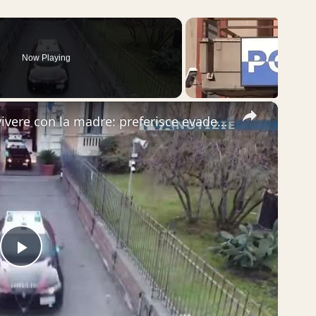
Now Playing
×
Misterbianco. Non sopporta di vivere con la madre: preferisce evadere dagli arresti domiciliari e pr
Play
Video