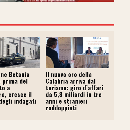
one Betania
Il nuovo oro della
 prima del
Calabria arriva dal
to a
turismo: giro d’affari
o, cresce il
da 5,8 miliardi in tre
egli indagati
anni e stranieri
raddoppiati