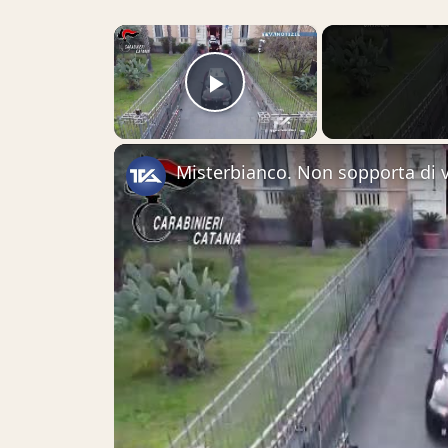
×
Play Video