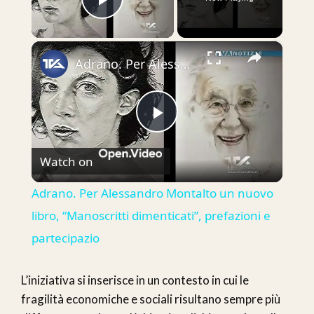
Play Video
×
Adrano. Per Alessandro Montalto un nuovo libro, “Manoscritti dimenticati”, prefazioni e partecipazio
Play
Watch on
Video
Adrano. Per Alessandro Montalto un nuovo
libro, “Manoscritti dimenticati”, prefazioni e
partecipazio
L’iniziativa si inserisce in un contesto in cui le
fragilità economiche e sociali risultano sempre più