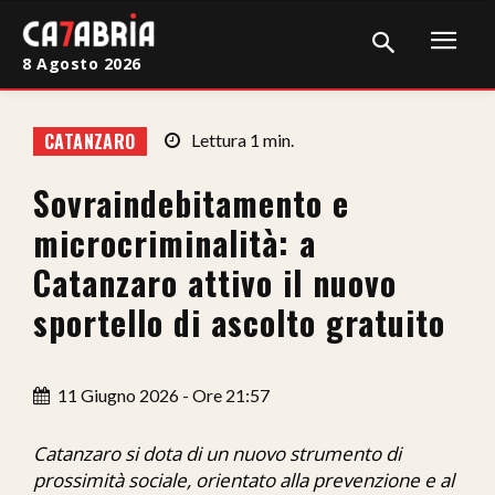
8 Agosto 2026
Home
CATANZARO
Lettura
1
min.
Cronaca
Sovraindebitamento e
Giudiziaria
microcriminalità: a
Politica
Catanzaro attivo il nuovo
sportello di ascolto gratuito
Sport
Attualità
11 Giugno 2026 - Ore 21:57
Sanità
Catanzaro si dota di un nuovo strumento di
Economia
prossimità sociale, orientato alla prevenzione e al