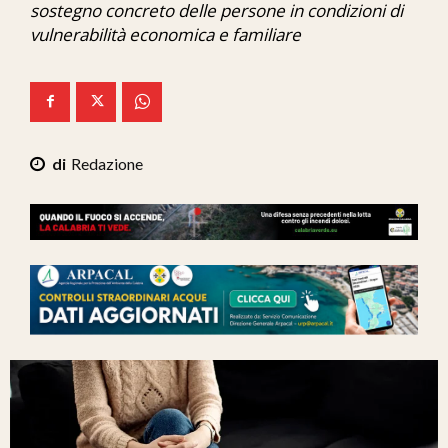
sostegno concreto delle persone in condizioni di
Ita-Mondo
vulnerabilità economica e familiare
C7 Play
We Calabria
Mix Zone
Redazione