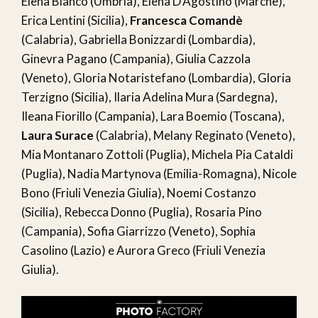
Elena Bianco (Umbria), Elena D’Agostino (Marche),
Erica Lentini (Sicilia),
Francesca Comandè
(Calabria), Gabriella Bonizzardi (Lombardia),
Ginevra Pagano (Campania), Giulia Cazzola
(Veneto), Gloria Notaristefano (Lombardia), Gloria
Terzigno (Sicilia), Ilaria Adelina Mura (Sardegna),
Ileana Fiorillo (Campania), Lara Boemio (Toscana),
Laura Surace
(Calabria), Melany Reginato (Veneto),
Mia Montanaro Zottoli (Puglia), Michela Pia Cataldi
(Puglia), Nadia Martynova (Emilia-Romagna), Nicole
Bono (Friuli Venezia Giulia), Noemi Costanzo
(Sicilia), Rebecca Donno (Puglia), Rosaria Pino
(Campania), Sofia Giarrizzo (Veneto), Sophia
Casolino (Lazio) e Aurora Greco (Friuli Venezia
Giulia).