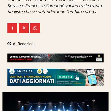
Ita-Mondo
Surace e Francesca Comandè volano tra le trenta
finaliste che si contenderanno l'ambita corona
C7 Play
We Calabria
Mix Zone
Redazione