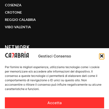
COSENZA
CROTONE
REGGIO CALABRIA
VIBO VALENTIA
NETWORK
Gestisci Consenso
CALABRIA 7
Per fornire le migliori esperienze, utilizziamo tecnologie come i cookie
WE CALABRIA
per memorizzare e/o accedere alle informazioni del dispositivo. Il
consenso a queste tecnologie ci permetterà di elaborare dati come il
C7 PLAY
comportamento di navigazione o ID unici su questo sito. Non
acconsentire o ritirare il consenso può influire negativamente su alcune
MIX ZONE
caratteristiche e funzioni.
INSIDER 24
Accetta